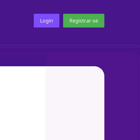
Login
Registrar-se