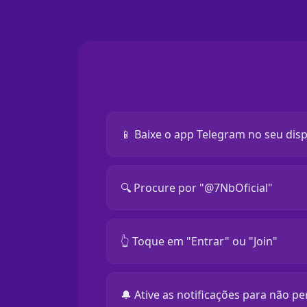
📱 Baixe o app Telegram no seu disp
🔍 Procure por "@7NbOficial"
👆 Toque em "Entrar" ou "Join"
🔔 Ative as notificações para não p