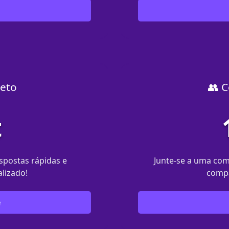
reto
👥 
t
espostas rápidas e
Junte-se a uma com
lizado!
compa
e