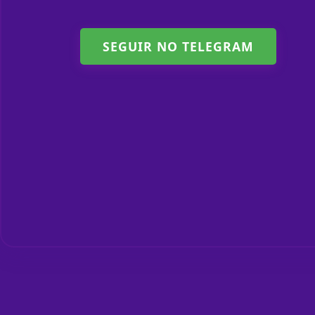
SEGUIR NO TELEGRAM