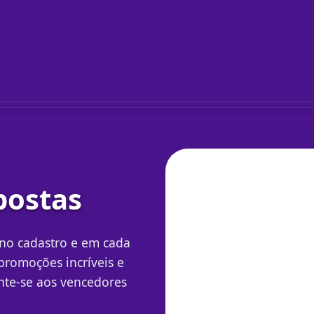
postas
no cadastro e em cada
promoções incríveis e
unte-se aos vencedores