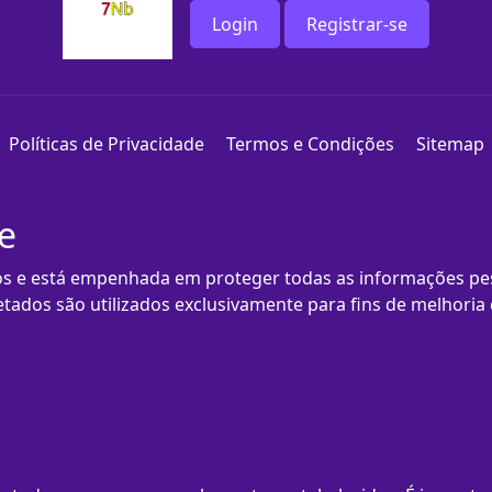
Login
Registrar-se
Políticas de Privacidade
Termos e Condições
Sitemap
de
ios e está empenhada em proteger todas as informações pe
tados são utilizados exclusivamente para fins de melhoria