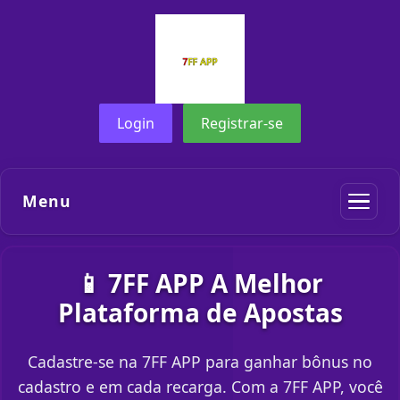
Login
Registrar-se
Menu
📱 7FF APP A Melhor
Plataforma de Apostas
Cadastre-se na 7FF APP para ganhar bônus no
cadastro e em cada recarga. Com a 7FF APP, você