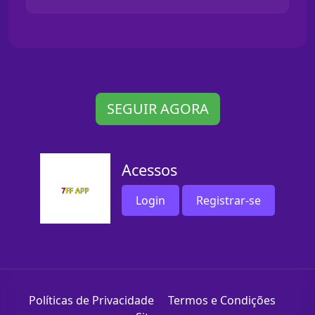
SEGUIR AGORA
Acessos
Login
Registrar-se
Políticas de Privacidade
Termos e Condições