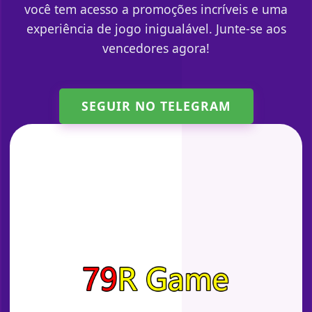
você tem acesso a promoções incríveis e uma
experiência de jogo inigualável. Junte-se aos
vencedores agora!
SEGUIR NO TELEGRAM