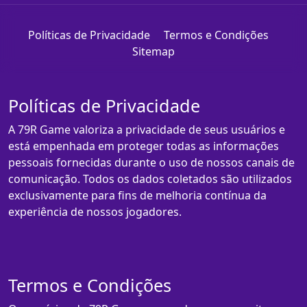
Políticas de Privacidade
Termos e Condições
Sitemap
Políticas de Privacidade
A 79R Game valoriza a privacidade de seus usuários e
está empenhada em proteger todas as informações
pessoais fornecidas durante o uso de nossos canais de
comunicação. Todos os dados coletados são utilizados
exclusivamente para fins de melhoria contínua da
experiência de nossos jogadores.
Termos e Condições