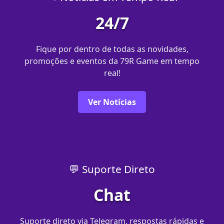
24/7
Fique por dentro de todas as novidades,
promoções e eventos da 79R Game em tempo
real!
Ver Notícias
💬 Suporte Direto
Chat
Suporte direto via Telegram, respostas rápidas e