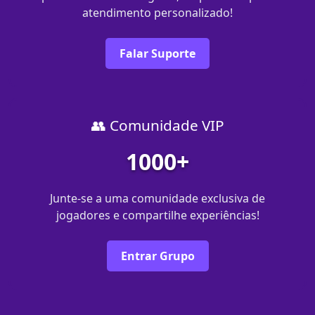
atendimento personalizado!
Falar Suporte
👥 Comunidade VIP
1000+
Junte-se a uma comunidade exclusiva de
jogadores e compartilhe experiências!
Entrar Grupo