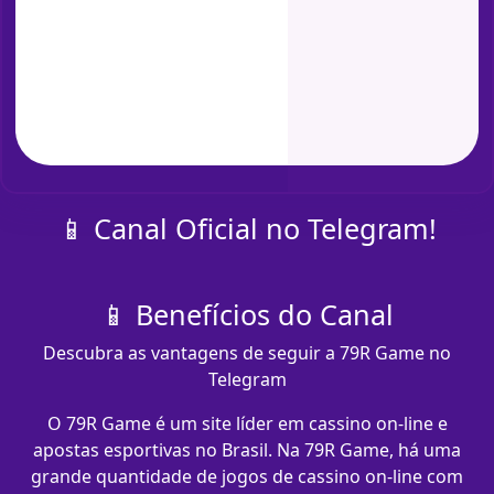
📱 Canal Oficial no Telegram!
📱 Benefícios do Canal
Descubra as vantagens de seguir a 79R Game no
Telegram
O 79R Game é um site líder em cassino on-line e
apostas esportivas no Brasil. Na 79R Game, há uma
grande quantidade de jogos de cassino on-line com