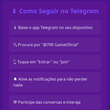
📱 Como Seguir no Telegram
📱 Baixe o app Telegram no seu dispositivo
🔍 Procure por "@79R GameOficial"
👆 Toque em "Entrar" ou "Join"
🔔 Ative as notificações para não perder
nada
💬 Participe das conversas e interaja