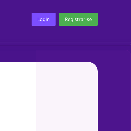
Login
Registrar-se