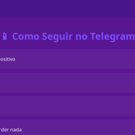
📱 Como Seguir no Telegram
ositivo
erder nada