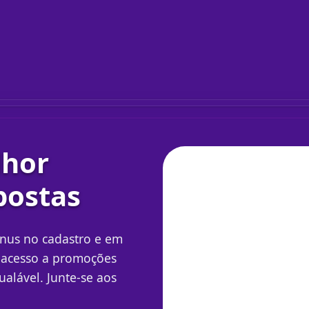
lhor
postas
nus no cadastro e em
 acesso a promoções
ualável. Junte-se aos