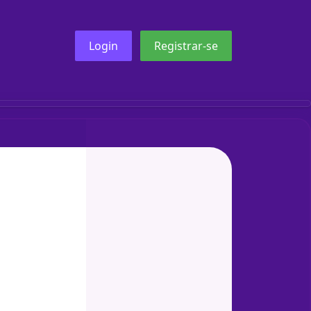
Login
Registrar-se