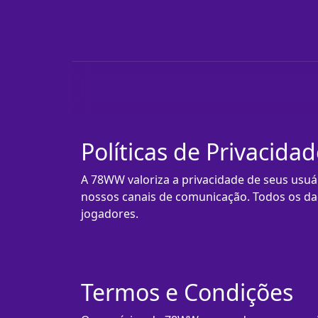
Políticas de Privacida
A 78WW valoriza a privacidade de seus usu
nossos canais de comunicação. Todos os dad
jogadores.
Termos e Condições