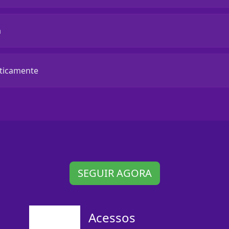
a
aticamente
SEGUIR AGORA
Acessos