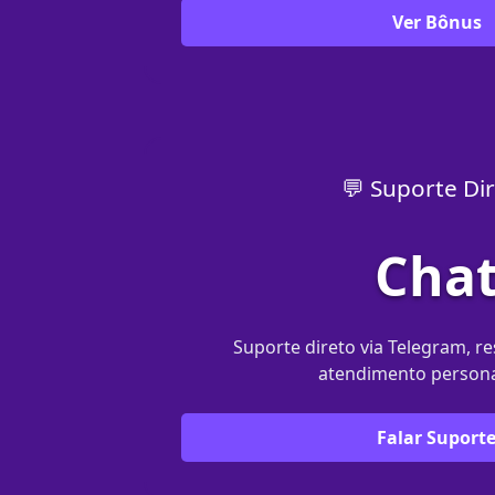
Ver Bônus
💬 Suporte Di
Cha
Suporte direto via Telegram, r
atendimento persona
Falar Suport