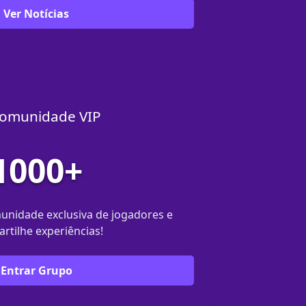
Ver Notícias
Comunidade VIP
1000+
unidade exclusiva de jogadores e
rtilhe experiências!
Entrar Grupo