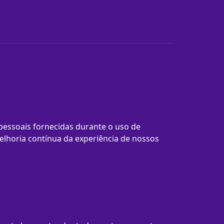
pessoais fornecidas durante o uso de
elhoria contínua da experiência de nossos