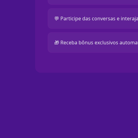
💬 Participe das conversas e interaj
🎁 Receba bônus exclusivos autom