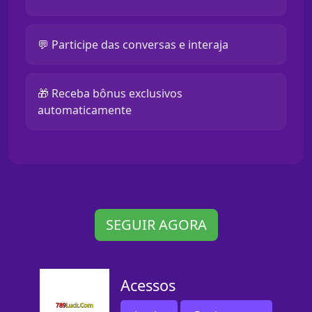
💬 Participe das conversas e interaja
🎁 Receba bônus exclusivos
automaticamente
SEGUIR AGORA
Acessos