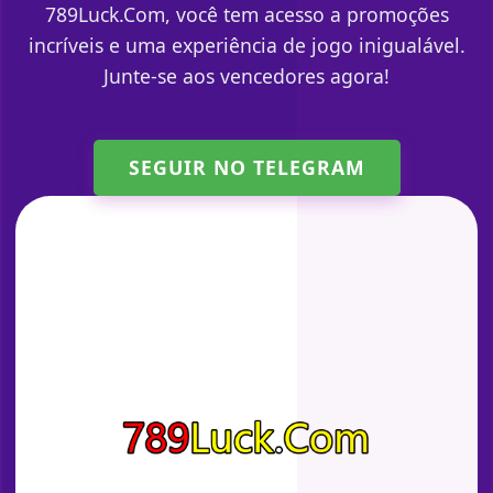
789Luck.Com, você tem acesso a promoções
incríveis e uma experiência de jogo inigualável.
Junte-se aos vencedores agora!
SEGUIR NO TELEGRAM