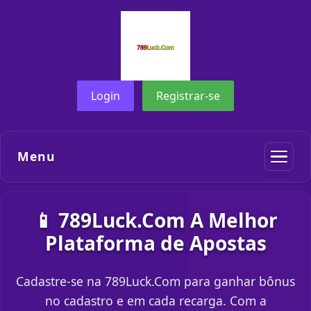
Login
Registrar-se
Menu
📱 789Luck.Com A Melhor
Plataforma de Apostas
Cadastre-se na 789Luck.Com para ganhar bônus
no cadastro e em cada recarga. Com a