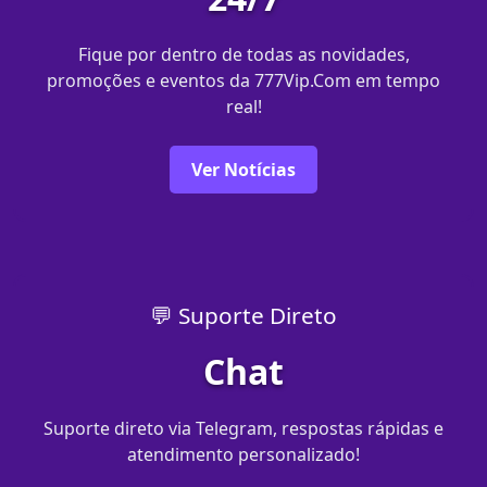
Fique por dentro de todas as novidades,
promoções e eventos da 777Vip.Com em tempo
real!
Ver Notícias
💬 Suporte Direto
Chat
Suporte direto via Telegram, respostas rápidas e
atendimento personalizado!