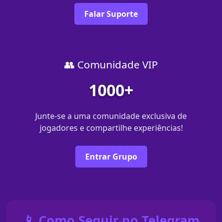
Falar Suporte
👥 Comunidade VIP
1000+
Junte-se a uma comunidade exclusiva de
jogadores e compartilhe experiências!
Entrar Grupo
📱 Como Seguir no Telegram