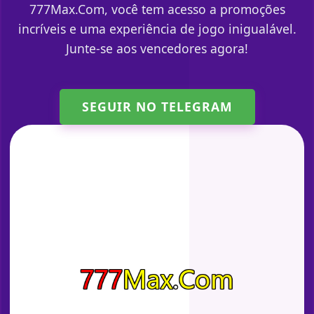
777Max.Com, você tem acesso a promoções
incríveis e uma experiência de jogo inigualável.
Junte-se aos vencedores agora!
SEGUIR NO TELEGRAM