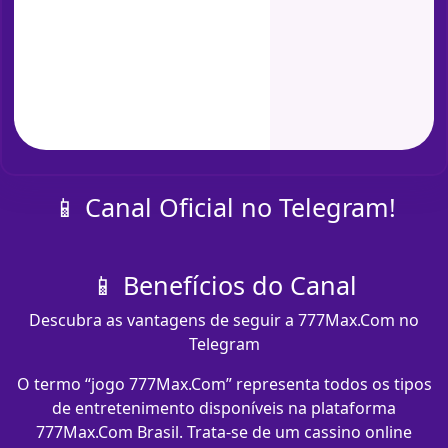
📱 Canal Oficial no Telegram!
📱 Benefícios do Canal
Descubra as vantagens de seguir a 777Max.Com no
Telegram
O termo “jogo 777Max.Com” representa todos os tipos
de entretenimento disponíveis na plataforma
777Max.Com Brasil. Trata-se de um cassino online