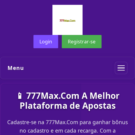
Login
Registrar-se
Menu
📱 777Max.Com A Melhor
Plataforma de Apostas
Cadastre-se na 777Max.Com para ganhar bônus
no cadastro e em cada recarga. Com a