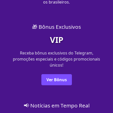
os brasileiros.
🎁 Bônus Exclusivos
VIP
Receba bônus exclusivos do Telegram,
promoções especiais e códigos promocionais
únicos!
Ver Bônus
📢 Notícias em Tempo Real