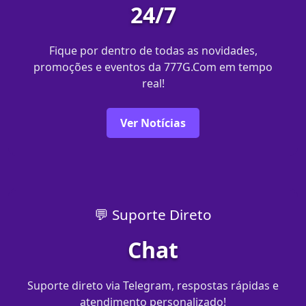
24/7
Fique por dentro de todas as novidades,
promoções e eventos da 777G.Com em tempo
real!
Ver Notícias
💬 Suporte Direto
Chat
Suporte direto via Telegram, respostas rápidas e
atendimento personalizado!