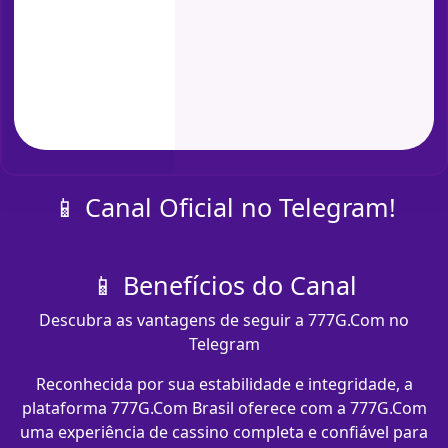
📱 Canal Oficial no Telegram!
📱 Benefícios do Canal
Descubra as vantagens de seguir a 777G.Com no
Telegram
Reconhecida por sua estabilidade e integridade, a
plataforma 777G.Com Brasil oferece com a 777G.Com
uma experiência de cassino completa e confiável para