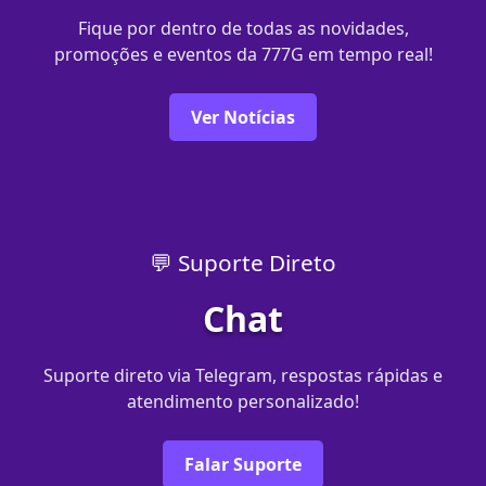
Fique por dentro de todas as novidades,
promoções e eventos da 777G em tempo real!
Ver Notícias
💬 Suporte Direto
Chat
Suporte direto via Telegram, respostas rápidas e
atendimento personalizado!
Falar Suporte