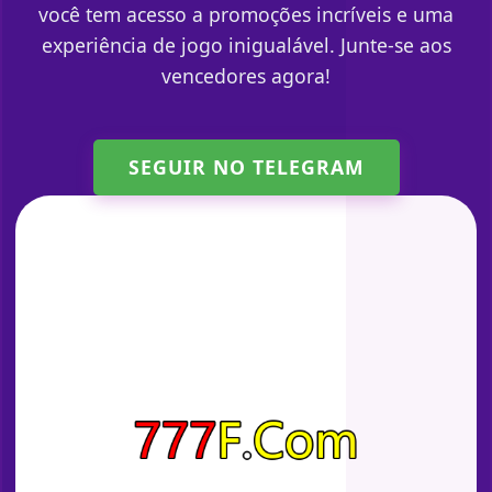
você tem acesso a promoções incríveis e uma
experiência de jogo inigualável. Junte-se aos
vencedores agora!
SEGUIR NO TELEGRAM