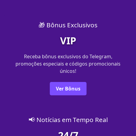
🎁 Bônus Exclusivos
VIP
Receba bônus exclusivos do Telegram,
promoções especiais e códigos promocionais
únicos!
Ver Bônus
📢 Notícias em Tempo Real
24/7