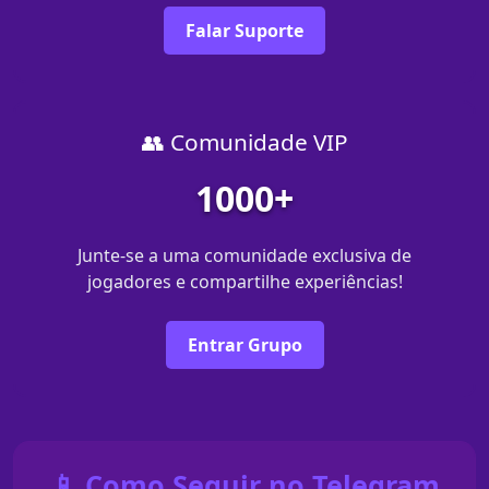
Falar Suporte
👥 Comunidade VIP
1000+
Junte-se a uma comunidade exclusiva de
jogadores e compartilhe experiências!
Entrar Grupo
📱 Como Seguir no Telegram