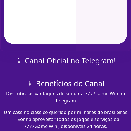
📱 Canal Oficial no Telegram!
📱 Benefícios do Canal
Descubra as vantagens de seguir a 7777Game Win no
Telegram
Um cassino clássico querido por milhares de brasileiros
— venha aproveitar todos os jogos e serviços da
7777Game Win , disponíveis 24 horas.