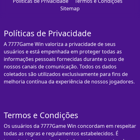
Políticas de Privacidade
Termos e Condições
Sitemap
Políticas de Privacidade
A 7777Game Win valoriza a privacidade de seus
usuários e está empenhada em proteger todas as
informações pessoais fornecidas durante o uso de
nossos canais de comunicação. Todos os dados
coletados são utilizados exclusivamente para fins de
melhoria contínua da experiência de nossos jogadores.
Termos e Condições
Os usuários da 7777Game Win concordam em respeitar
todas as regras e regulamentos estabelecidos. É