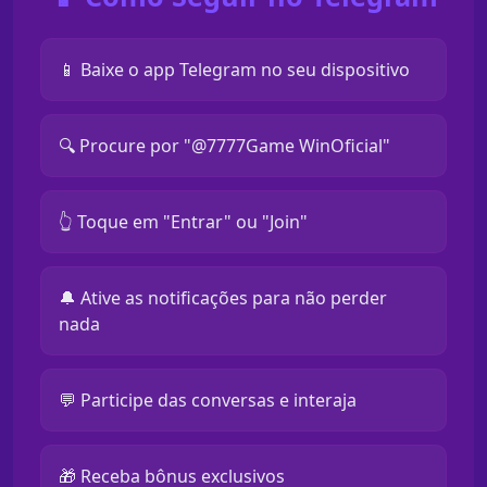
📱 Baixe o app Telegram no seu dispositivo
🔍 Procure por "@7777Game WinOficial"
👆 Toque em "Entrar" ou "Join"
🔔 Ative as notificações para não perder
nada
💬 Participe das conversas e interaja
🎁 Receba bônus exclusivos