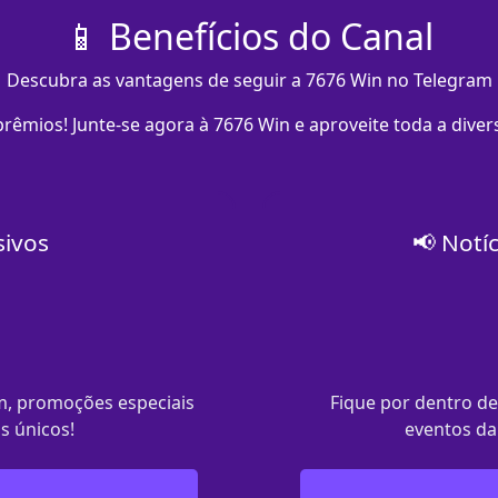
📱 Benefícios do Canal
Descubra as vantagens de seguir a 7676 Win no Telegram
êmios! Junte-se agora à 7676 Win e aproveite toda a dive
sivos
📢 Notí
m, promoções especiais
Fique por dentro d
s únicos!
eventos da