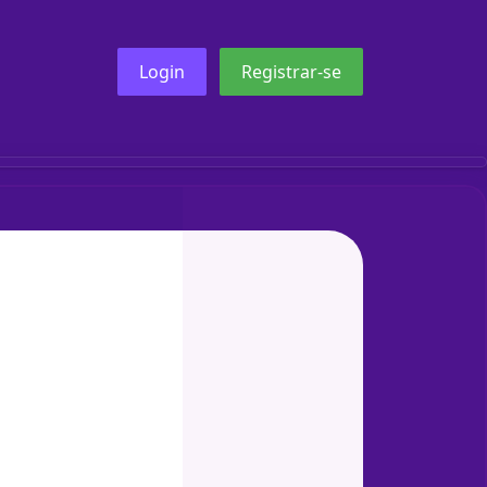
Login
Registrar-se