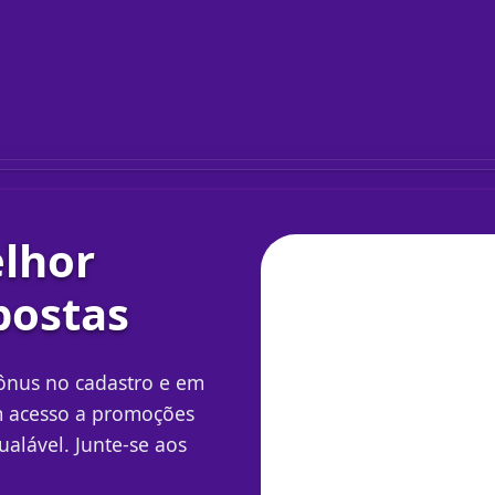
elhor
postas
ônus no cadastro e em
m acesso a promoções
ualável. Junte-se aos