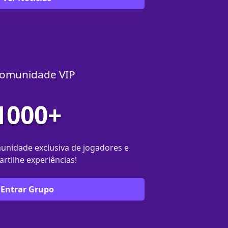
Comunidade VIP
1000+
unidade exclusiva de jogadores e
rtilhe experiências!
Entrar Grupo