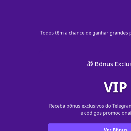
Todos têm a chance de ganhar grandes pr
🎁 Bônus Exclu
VIP
Receba bônus exclusivos do Telegra
e códigos promocionai
Ver Bônus