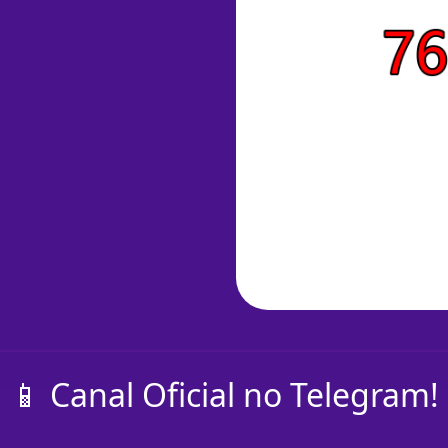
📱 Canal Oficial no Telegram!