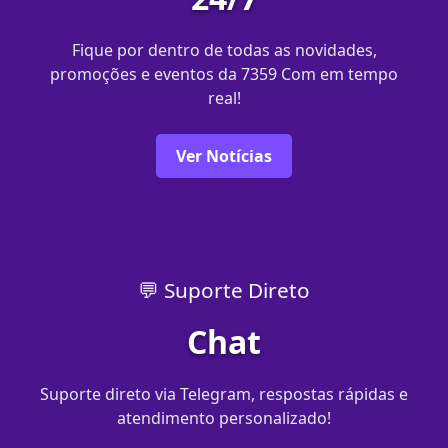
Fique por dentro de todas as novidades,
promoções e eventos da 7359 Com em tempo
real!
Ver Notícias
💬 Suporte Direto
Chat
Suporte direto via Telegram, respostas rápidas e
atendimento personalizado!