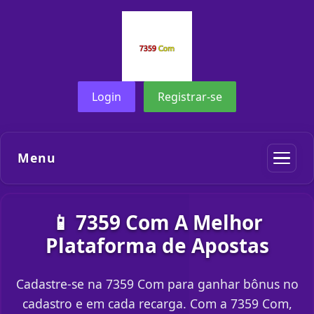
Login
Registrar-se
Menu
📱 7359 Com A Melhor
Plataforma de Apostas
Cadastre-se na 7359 Com para ganhar bônus no
cadastro e em cada recarga. Com a 7359 Com,