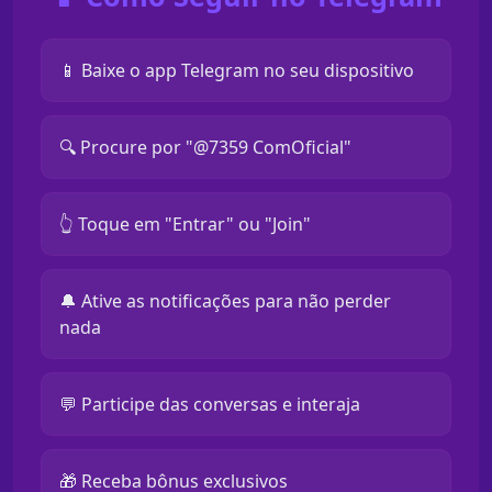
📱 Baixe o app Telegram no seu dispositivo
🔍 Procure por "@7359 ComOficial"
👆 Toque em "Entrar" ou "Join"
🔔 Ative as notificações para não perder
nada
💬 Participe das conversas e interaja
🎁 Receba bônus exclusivos