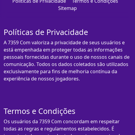
Políticas de Privacidade
Termos e Condições
Sitemap
Políticas de Privacidade
A 7359 Com valoriza a privacidade de seus usuários e
está empenhada em proteger todas as informações
pessoais fornecidas durante o uso de nossos canais de
comunicação. Todos os dados coletados são utilizados
exclusivamente para fins de melhoria contínua da
experiência de nossos jogadores.
Termos e Condições
Os usuários da 7359 Com concordam em respeitar
todas as regras e regulamentos estabelecidos. É