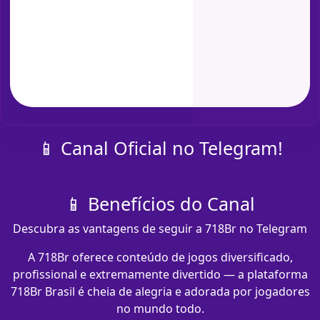
📱 Canal Oficial no Telegram!
📱 Benefícios do Canal
Descubra as vantagens de seguir a 718Br no Telegram
A 718Br oferece conteúdo de jogos diversificado,
profissional e extremamente divertido — a plataforma
718Br Brasil é cheia de alegria e adorada por jogadores
no mundo todo.