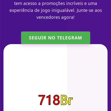
tem acesso a promoções incríveis e uma
experiência de jogo inigualável. Junte-se aos
vencedores agora!
SEGUIR NO TELEGRAM