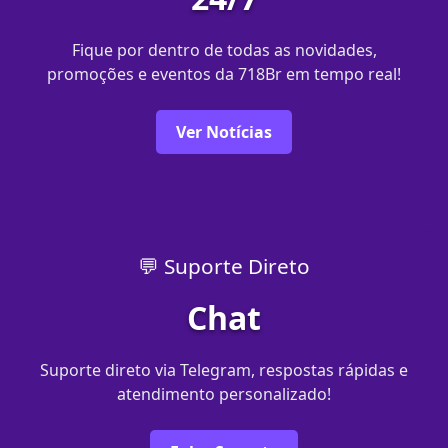
Fique por dentro de todas as novidades,
promoções e eventos da 718Br em tempo real!
Ver Notícias
💬 Suporte Direto
Chat
Suporte direto via Telegram, respostas rápidas e
atendimento personalizado!