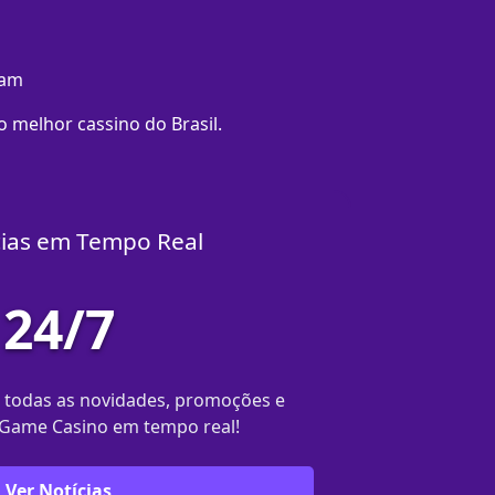
ram
 melhor cassino do Brasil.
cias em Tempo Real
24/7
e todas as novidades, promoções e
 Game Casino em tempo real!
Ver Notícias