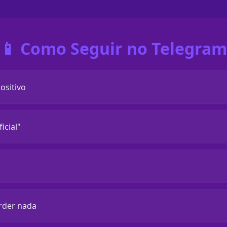
📱 Como Seguir no Telegram
ositivo
icial"
erder nada