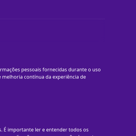
ormações pessoais fornecidas durante o uso
e melhoria contínua da experiência de
 É importante ler e entender todos os