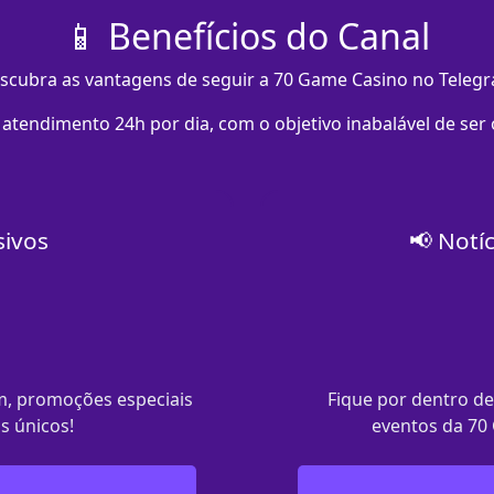
📱 Benefícios do Canal
scubra as vantagens de seguir a 70 Game Casino no Teleg
atendimento 24h por dia, com o objetivo inabalável de ser o
sivos
📢 Notí
m, promoções especiais
Fique por dentro d
s únicos!
eventos da 70