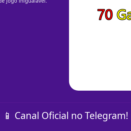
e jogo inigualável.
📱 Canal Oficial no Telegram!