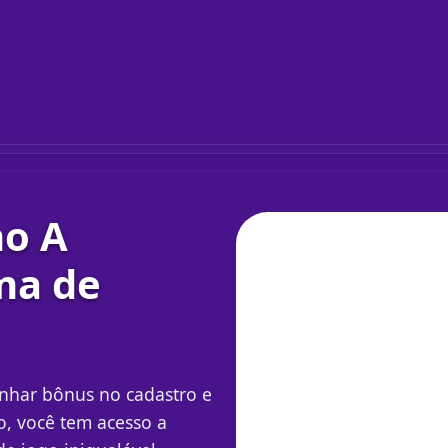
no A
ma de
nhar bônus no cadastro e
, você tem acesso a