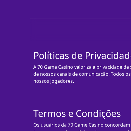
Políticas de Privacida
A 70 Game Casino valoriza a privacidade d
de nossos canais de comunicação. Todos os 
nossos jogadores.
Termos e Condições
Os usuários da 70 Game Casino concordam e