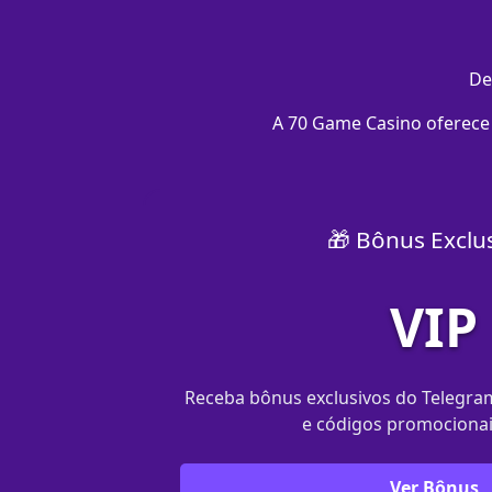
De
A 70 Game Casino oferece 
🎁 Bônus Exclu
VIP
Receba bônus exclusivos do Telegra
e códigos promocionai
Ver Bônus