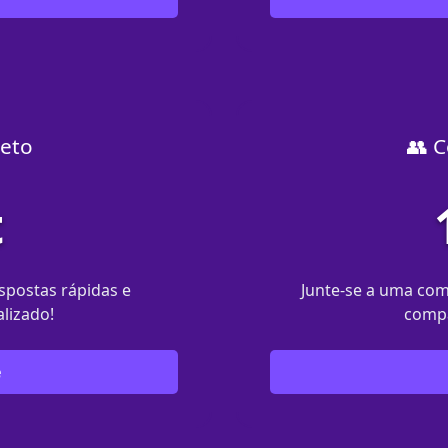
reto
👥 
t
espostas rápidas e
Junte-se a uma com
lizado!
compa
e