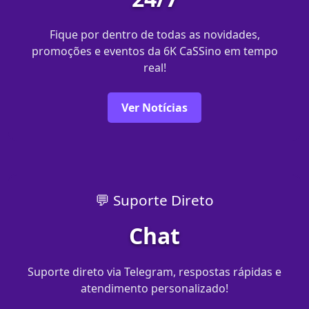
Fique por dentro de todas as novidades,
promoções e eventos da 6K CaSSino em tempo
real!
Ver Notícias
💬 Suporte Direto
Chat
Suporte direto via Telegram, respostas rápidas e
atendimento personalizado!