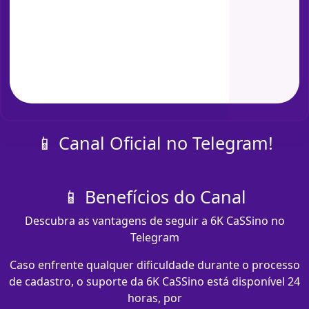
📱 Canal Oficial no Telegram!
📱 Benefícios do Canal
Descubra as vantagens de seguir a 6K CaSSino no
Telegram
Caso enfrente qualquer dificuldade durante o processo
de cadastro, o suporte da 6K CaSSino está disponível 24
horas, por