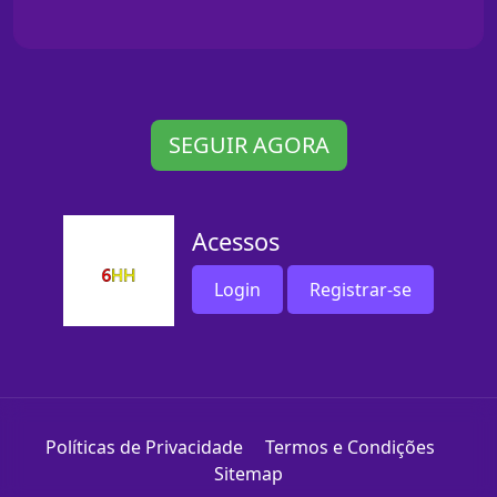
SEGUIR AGORA
Acessos
Login
Registrar-se
Políticas de Privacidade
Termos e Condições
Sitemap