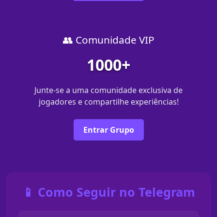
👥 Comunidade VIP
1000+
Junte-se a uma comunidade exclusiva de
jogadores e compartilhe experiências!
Entrar Grupo
📱 Como Seguir no Telegram