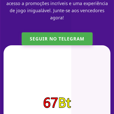
acesso a promoções incríveis e uma experiência
de jogo inigualável. Junte-se aos vencedores
agora!
SEGUIR NO TELEGRAM