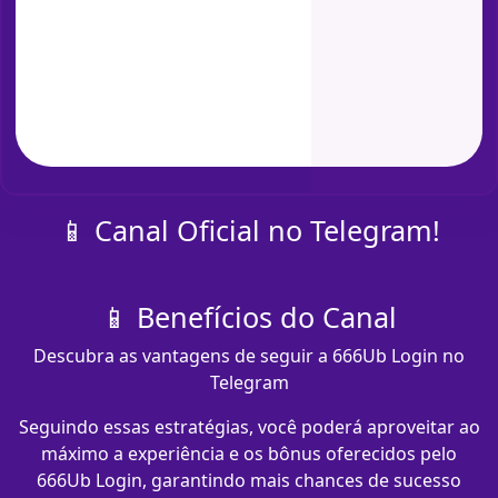
📱 Canal Oficial no Telegram!
📱 Benefícios do Canal
Descubra as vantagens de seguir a 666Ub Login no
Telegram
Seguindo essas estratégias, você poderá aproveitar ao
máximo a experiência e os bônus oferecidos pelo
666Ub Login, garantindo mais chances de sucesso