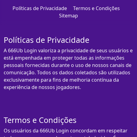
Políticas de Privacidade
Termos e Condições
Sitemap
Políticas de Privacidade
A 666Ub Login valoriza a privacidade de seus usuários e
está empenhada em proteger todas as informações
pessoais fornecidas durante o uso de nossos canais de
comunicação. Todos os dados coletados são utilizados
exclusivamente para fins de melhoria contínua da
experiência de nossos jogadores.
Termos e Condições
Os usuários da 666Ub Login concordam em respeitar