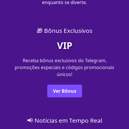
enquanto se diverte.
🎁 Bônus Exclusivos
VIP
Receba bônus exclusivos do Telegram,
promoções especiais e códigos promocionais
únicos!
Ver Bônus
📢 Notícias em Tempo Real