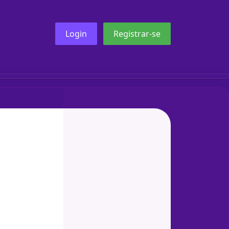
Login
Registrar-se