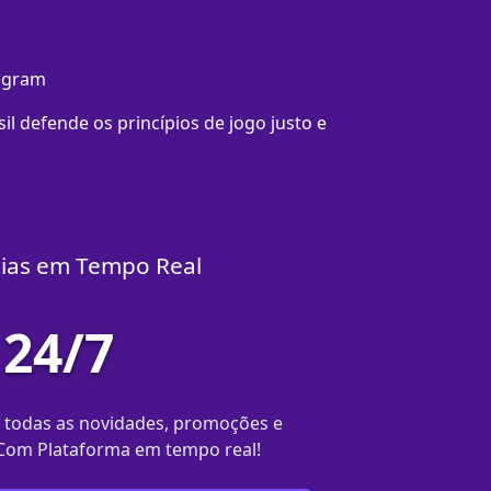
legram
 defende os princípios de jogo justo e
cias em Tempo Real
24/7
e todas as novidades, promoções e
Com Plataforma em tempo real!