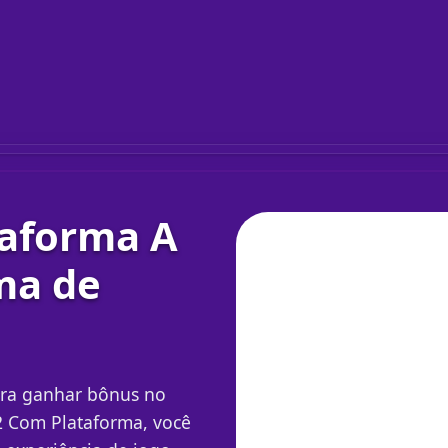
taforma A
ma de
ara ganhar bônus no
2 Com Plataforma, você