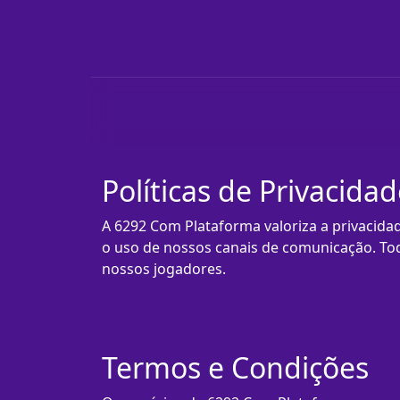
Políticas de Privacida
A 6292 Com Plataforma valoriza a privacid
o uso de nossos canais de comunicação. Tod
nossos jogadores.
Termos e Condições