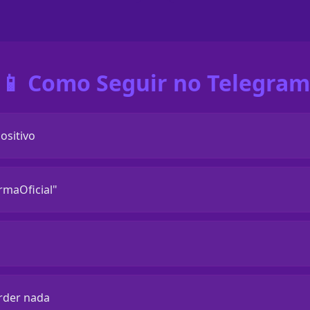
📱 Como Seguir no Telegram
ositivo
rmaOficial"
erder nada