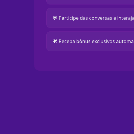
💬 Participe das conversas e interaj
🎁 Receba bônus exclusivos autom