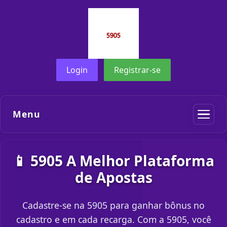
Login
Registrar-se
Menu
📱 5905 A Melhor Plataforma
de Apostas
Cadastre-se na 5905 para ganhar bônus no
cadastro e em cada recarga. Com a 5905, você