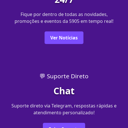
Fique por dentro de todas as novidades,
promoções e eventos da 5905 em tempo real!
Ver Notícias
💬 Suporte Direto
Chat
Suporte direto via Telegram, respostas rápidas e
atendimento personalizado!