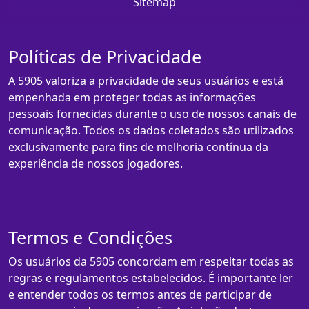
Sitemap
Políticas de Privacidade
A 5905 valoriza a privacidade de seus usuários e está
empenhada em proteger todas as informações
pessoais fornecidas durante o uso de nossos canais de
comunicação. Todos os dados coletados são utilizados
exclusivamente para fins de melhoria contínua da
experiência de nossos jogadores.
Termos e Condições
Os usuários da 5905 concordam em respeitar todas as
regras e regulamentos estabelecidos. É importante ler
e entender todos os termos antes de participar de