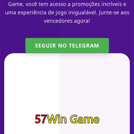
Game, você tem acesso a promoções incríveis e
uma experiência de jogo inigualável. Junte-se aos
vencedores agora!
SEGUIR NO TELEGRAM