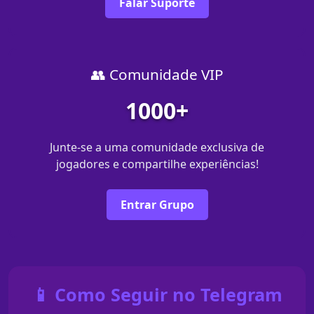
Falar Suporte
👥 Comunidade VIP
1000+
Junte-se a uma comunidade exclusiva de
jogadores e compartilhe experiências!
Entrar Grupo
📱 Como Seguir no Telegram