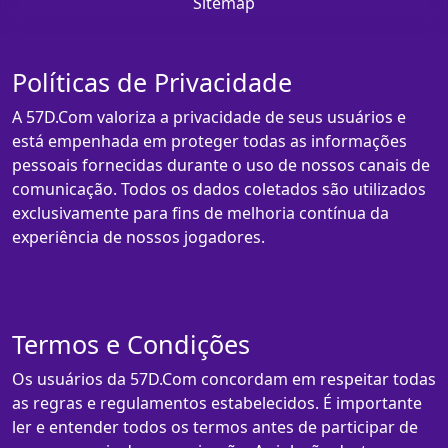
Sitemap
Políticas de Privacidade
A 57D.Com valoriza a privacidade de seus usuários e
está empenhada em proteger todas as informações
pessoais fornecidas durante o uso de nossos canais de
comunicação. Todos os dados coletados são utilizados
exclusivamente para fins de melhoria contínua da
experiência de nossos jogadores.
Termos e Condições
Os usuários da 57D.Com concordam em respeitar todas
as regras e regulamentos estabelecidos. É importante
ler e entender todos os termos antes de participar de