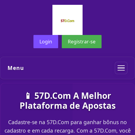
Login
Registrar-se
Menu
📱 57D.Com A Melhor
Plataforma de Apostas
Cadastre-se na 57D.Com para ganhar bônus no
cadastro e em cada recarga. Com a 57D.Com, você