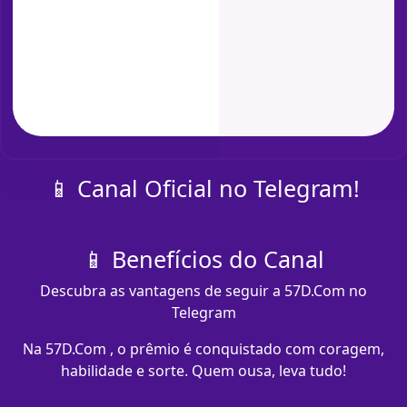
📱 Canal Oficial no Telegram!
📱 Benefícios do Canal
Descubra as vantagens de seguir a 57D.Com no
Telegram
Na 57D.Com , o prêmio é conquistado com coragem,
habilidade e sorte. Quem ousa, leva tudo!