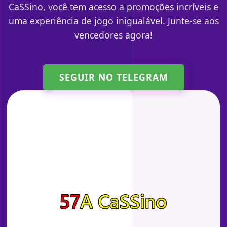
CaSSino, você tem acesso a promoções incríveis e
uma experiência de jogo inigualável. Junte-se aos
vencedores agora!
SEGUIR NO TELEGRAM