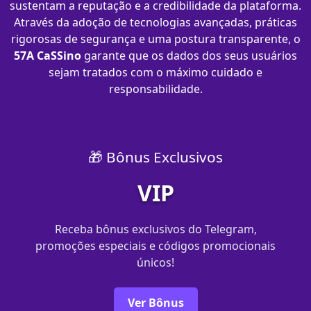
sustentam a reputação e a credibilidade da plataforma.
Através da adoção de tecnologias avançadas, práticas
rigorosas de segurança e uma postura transparente, o
57A CaSSino
garante que os dados dos seus usuários
sejam tratados com o máximo cuidado e
responsabilidade.
🎁 Bônus Exclusivos
VIP
Receba bônus exclusivos do Telegram,
promoções especiais e códigos promocionais
únicos!
Ver Bônus