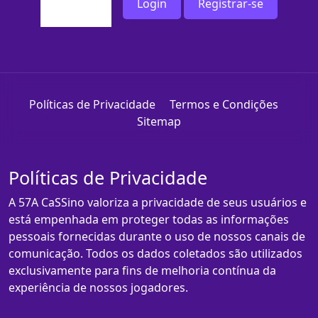
Login
Registrar-se
Políticas de Privacidade
Termos e Condições
Sitemap
Políticas de Privacidade
A 57A CaSSino valoriza a privacidade de seus usuários e
está empenhada em proteger todas as informações
pessoais fornecidas durante o uso de nossos canais de
comunicação. Todos os dados coletados são utilizados
exclusivamente para fins de melhoria contínua da
experiência de nossos jogadores.