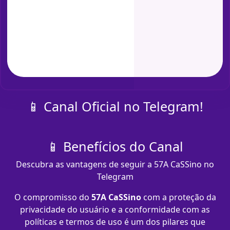
📱 Canal Oficial no Telegram!
📱 Benefícios do Canal
Descubra as vantagens de seguir a 57A CaSSino no
Telegram
O compromisso do
57A CaSSino
com a proteção da
privacidade do usuário e a conformidade com as
políticas e termos de uso é um dos pilares que