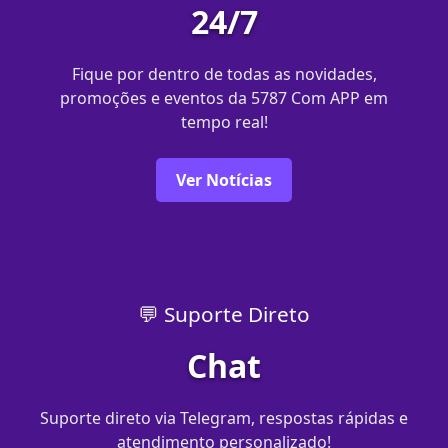
24/7
Fique por dentro de todas as novidades,
promoções e eventos da 5787 Com APP em
tempo real!
Ver Notícias
💬 Suporte Direto
Chat
Suporte direto via Telegram, respostas rápidas e
atendimento personalizado!