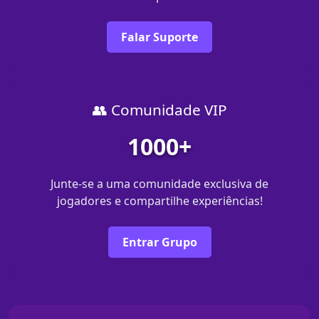
Falar Suporte
👥 Comunidade VIP
1000+
Junte-se a uma comunidade exclusiva de
jogadores e compartilhe experiências!
Entrar Grupo