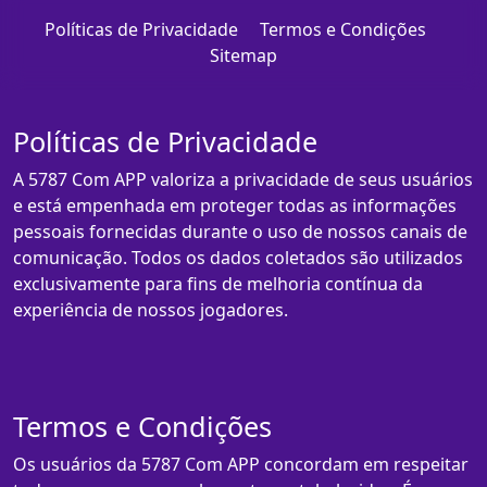
Políticas de Privacidade
Termos e Condições
Sitemap
Políticas de Privacidade
A 5787 Com APP valoriza a privacidade de seus usuários
e está empenhada em proteger todas as informações
pessoais fornecidas durante o uso de nossos canais de
comunicação. Todos os dados coletados são utilizados
exclusivamente para fins de melhoria contínua da
experiência de nossos jogadores.
Termos e Condições
Os usuários da 5787 Com APP concordam em respeitar