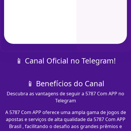
📱 Canal Oficial no Telegram!
📱 Benefícios do Canal
Descubra as vantagens de seguir a 5787 Com APP no
Telegram
A 5787 Com APP oferece uma ampla gama de jogos de
apostas e serviços de alta qualidade da 5787 Com APP
Brasil , facilitando o desafio aos grandes prêmios e