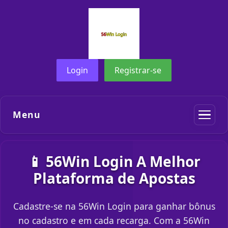
Login
Registrar-se
Menu
📱 56Win Login A Melhor
Plataforma de Apostas
Cadastre-se na 56Win Login para ganhar bônus
no cadastro e em cada recarga. Com a 56Win