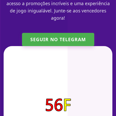
acesso a promoções incríveis e uma experiência
de jogo inigualável. Junte-se aos vencedores
agora!
SEGUIR NO TELEGRAM