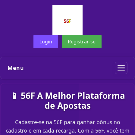
Login
Registrar-se
Menu
📱 56F A Melhor Plataforma
de Apostas
Cadastre-se na 56F para ganhar bônus no
cadastro e em cada recarga. Com a 56F, você tem