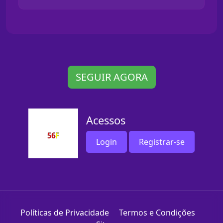
SEGUIR AGORA
Acessos
Login
Registrar-se
Políticas de Privacidade
Termos e Condições