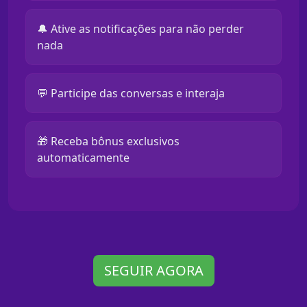
🔔 Ative as notificações para não perder
nada
💬 Participe das conversas e interaja
🎁 Receba bônus exclusivos
automaticamente
SEGUIR AGORA