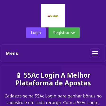
Login
Registrar-se
Menu
📱 55Ac Login A Melhor
Plataforma de Apostas
Cadastre-se na 55Ac Login para ganhar bônus no
cadastro e em cada recarga. Com a 55Ac Login,