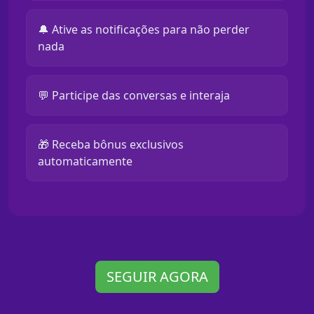
🔔 Ative as notificações para não perder
nada
💬 Participe das conversas e interaja
🎁 Receba bônus exclusivos
automaticamente
SEGUIR AGORA