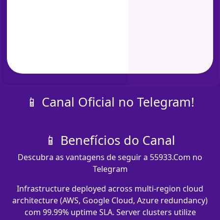
📱 Canal Oficial no Telegram!
📱 Benefícios do Canal
Descubra as vantagens de seguir a 55933.Com no
Telegram
Infrastructure deployed across multi-region cloud
architecture (AWS, Google Cloud, Azure redundancy)
com 99.99% uptime SLA. Server clusters utilize