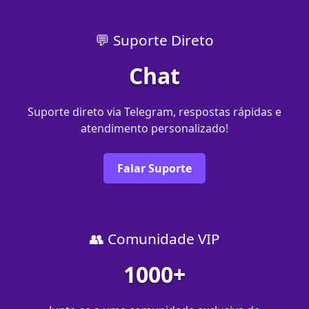
💬 Suporte Direto
Chat
Suporte direto via Telegram, respostas rápidas e
atendimento personalizado!
Falar Suporte
👥 Comunidade VIP
1000+