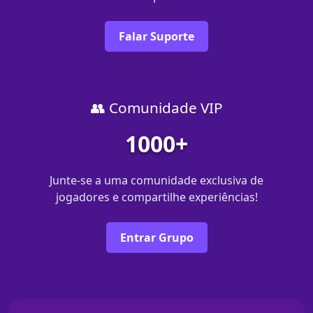
Falar Suporte
👥 Comunidade VIP
1000+
Junte-se a uma comunidade exclusiva de
jogadores e compartilhe experiências!
Entrar Grupo