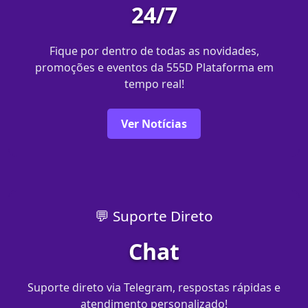
24/7
Fique por dentro de todas as novidades,
promoções e eventos da 555D Plataforma em
tempo real!
Ver Notícias
💬 Suporte Direto
Chat
Suporte direto via Telegram, respostas rápidas e
atendimento personalizado!