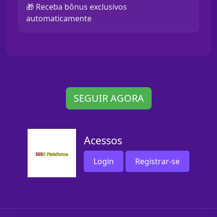
🎁 Receba bônus exclusivos
automaticamente
SEGUIR AGORA
Acessos
Login
Registrar-se