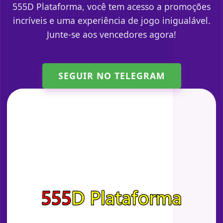
555D Plataforma, você tem acesso a promoções
incríveis e uma experiência de jogo inigualável.
Junte-se aos vencedores agora!
SEGUIR NO TELEGRAM