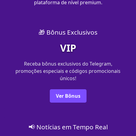
plataforma de nível premium.
🎁 Bônus Exclusivos
VIP
Receba bônus exclusivos do Telegram,
promoções especiais e códigos promocionais
únicos!
Ver Bônus
📢 Notícias em Tempo Real