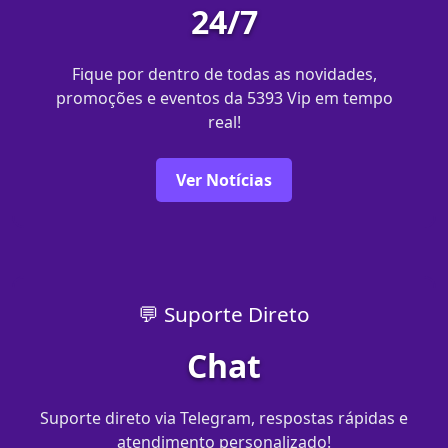
24/7
Fique por dentro de todas as novidades,
promoções e eventos da 5393 Vip em tempo
real!
Ver Notícias
💬 Suporte Direto
Chat
Suporte direto via Telegram, respostas rápidas e
atendimento personalizado!