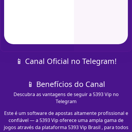
📱 Canal Oficial no Telegram!
📱 Benefícios do Canal
Descubra as vantagens de seguir a 5393 Vip no
Telegram
Este é um software de apostas altamente profissional e
confiável — a 5393 Vip oferece uma ampla gama de
jogos através da plataforma 5393 Vip Brasil , para todos