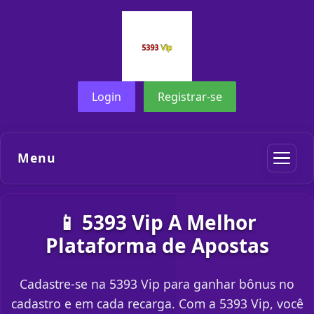
Login
Registrar-se
Menu
📱 5393 Vip A Melhor
Plataforma de Apostas
Cadastre-se na 5393 Vip para ganhar bônus no
cadastro e em cada recarga. Com a 5393 Vip, você