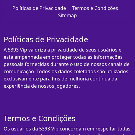
Políticas de Privacidade
Termos e Condições
Sitemap
Políticas de Privacidade
A 5393 Vip valoriza a privacidade de seus usuários e
está empenhada em proteger todas as informações
pessoais fornecidas durante o uso de nossos canais de
comunicação. Todos os dados coletados são utilizados
exclusivamente para fins de melhoria contínua da
experiência de nossos jogadores.
Termos e Condições
Os usuários da 5393 Vip concordam em respeitar todas