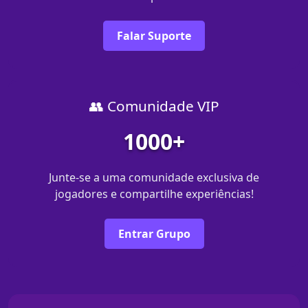
Falar Suporte
👥 Comunidade VIP
1000+
Junte-se a uma comunidade exclusiva de
jogadores e compartilhe experiências!
Entrar Grupo