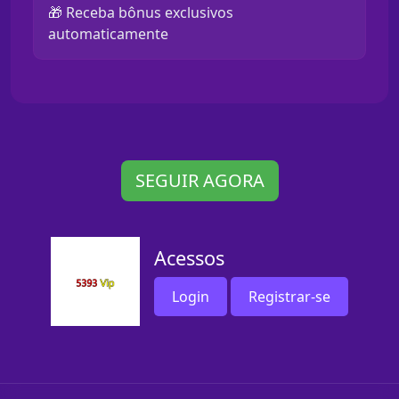
🎁 Receba bônus exclusivos
automaticamente
SEGUIR AGORA
Acessos
Login
Registrar-se