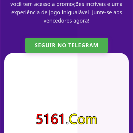
você tem acesso a promoções incríveis e uma
experiência de jogo inigualável. Junte-se aos
vencedores agora!
SEGUIR NO TELEGRAM