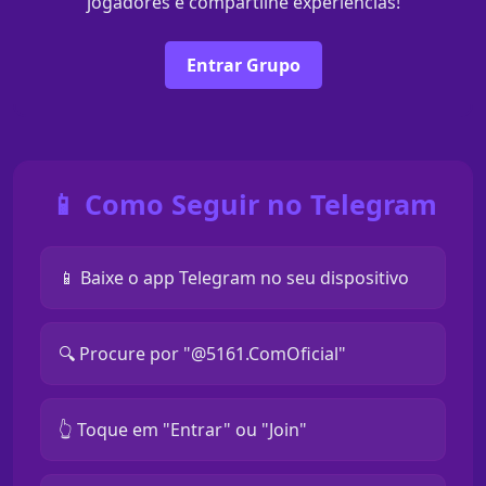
jogadores e compartilhe experiências!
Entrar Grupo
📱 Como Seguir no Telegram
📱 Baixe o app Telegram no seu dispositivo
🔍 Procure por "@5161.ComOficial"
👆 Toque em "Entrar" ou "Join"