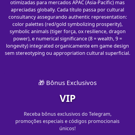
otimizadas para mercados APAC (Asia-Pacific) mas
apreciadas globally. Cada título passa por cultural
consultancy assegurando authentic representation:
color palettes (red/gold symbolizing prosperity),
symbolic animals (tiger força, ox resilience, dragon
power), e numerical significance (8 = wealth, 9 =
longevity) integrated organicamente em game design
sem stereotyping ou appropriation cultural superficial.
🎁 Bônus Exclusivos
VIP
Receba bônus exclusivos do Telegram,
promoções especiais e códigos promocionais
únicos!