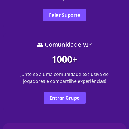
Falar Suporte
👥 Comunidade VIP
1000+
Junte-se a uma comunidade exclusiva de
jogadores e compartilhe experiências!
Entrar Grupo