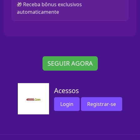
🎁 Receba bônus exclusivos
automaticamente
SEGUIR AGORA
Acessos
Login
Registrar-se