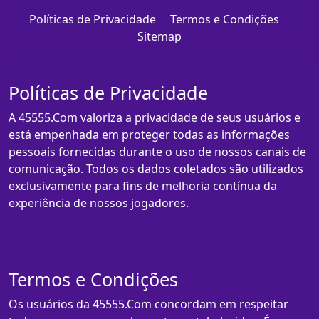
Políticas de Privacidade
Termos e Condições
Sitemap
Políticas de Privacidade
A 45555.Com valoriza a privacidade de seus usuários e
está empenhada em proteger todas as informações
pessoais fornecidas durante o uso de nossos canais de
comunicação. Todos os dados coletados são utilizados
exclusivamente para fins de melhoria contínua da
experiência de nossos jogadores.
Termos e Condições
Os usuários da 45555.Com concordam em respeitar