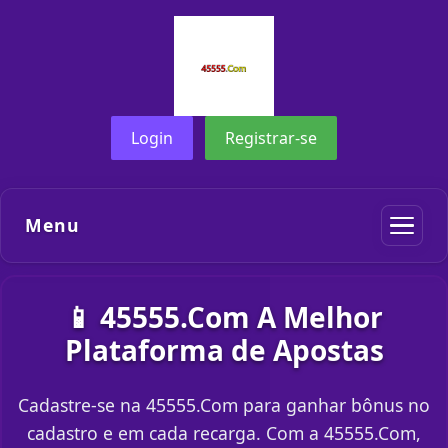
Login
Registrar-se
Menu
📱 45555.Com A Melhor
Plataforma de Apostas
Cadastre-se na 45555.Com para ganhar bônus no
cadastro e em cada recarga. Com a 45555.Com,