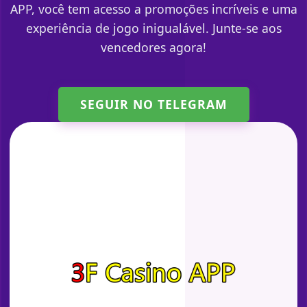
APP, você tem acesso a promoções incríveis e uma
experiência de jogo inigualável. Junte-se aos
vencedores agora!
SEGUIR NO TELEGRAM