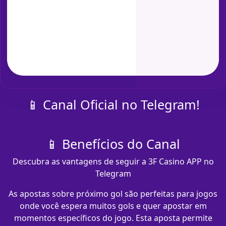
📱 Canal Oficial no Telegram!
📱 Benefícios do Canal
Descubra as vantagens de seguir a 3F Casino APP no
Telegram
As apostas sobre próximo gol são perfeitas para jogos
onde você espera muitos gols e quer apostar em
momentos específicos do jogo. Esta aposta permite