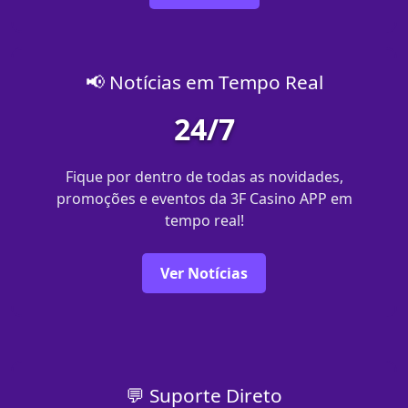
📢 Notícias em Tempo Real
24/7
Fique por dentro de todas as novidades,
promoções e eventos da 3F Casino APP em
tempo real!
Ver Notícias
💬 Suporte Direto