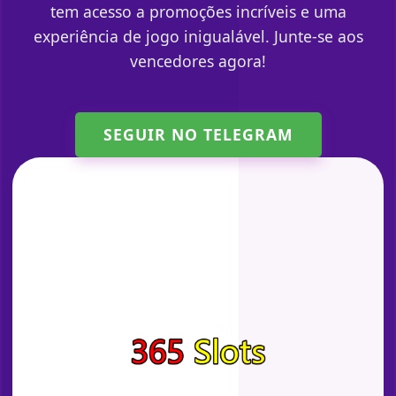
tem acesso a promoções incríveis e uma
experiência de jogo inigualável. Junte-se aos
vencedores agora!
SEGUIR NO TELEGRAM