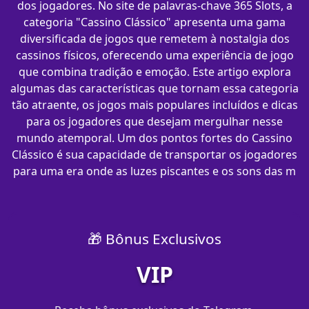
dos jogadores. No site de palavras-chave 365 Slots, a
categoria "Cassino Clássico" apresenta uma gama
diversificada de jogos que remetem à nostalgia dos
cassinos físicos, oferecendo uma experiência de jogo
que combina tradição e emoção. Este artigo explora
algumas das características que tornam essa categoria
tão atraente, os jogos mais populares incluídos e dicas
para os jogadores que desejam mergulhar nesse
mundo atemporal. Um dos pontos fortes do Cassino
Clássico é sua capacidade de transportar os jogadores
para uma era onde as luzes piscantes e os sons das m
🎁 Bônus Exclusivos
VIP