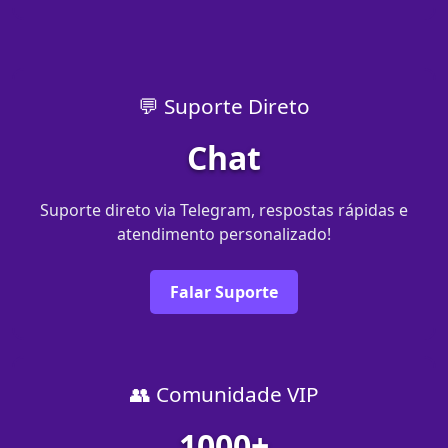
💬 Suporte Direto
Chat
Suporte direto via Telegram, respostas rápidas e
atendimento personalizado!
Falar Suporte
👥 Comunidade VIP
1000+