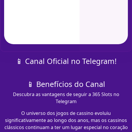
📱 Canal Oficial no Telegram!
📱 Benefícios do Canal
Descubra as vantagens de seguir a 365 Slots no
Telegram
O universo dos jogos de cassino evoluiu
significativamente ao longo dos anos, mas os cassinos
clássicos continuam a ter um lugar especial no coração