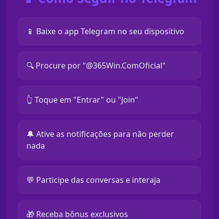
📱 Baixe o app Telegram no seu dispositivo
🔍 Procure por "@365Win.ComOficial"
👆 Toque em "Entrar" ou "Join"
🔔 Ative as notificações para não perder
nada
💬 Participe das conversas e interaja
🎁 Receba bônus exclusivos