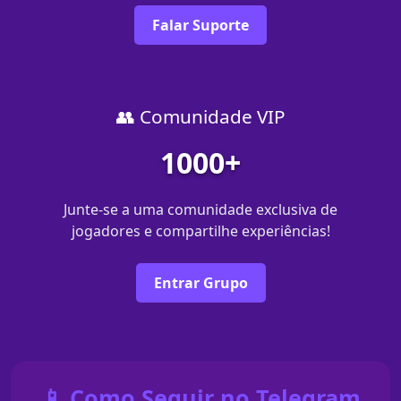
Falar Suporte
👥 Comunidade VIP
1000+
Junte-se a uma comunidade exclusiva de
jogadores e compartilhe experiências!
Entrar Grupo
📱 Como Seguir no Telegram