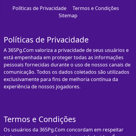
Políticas de Privacidade
Termos e Condições
Sitemap
Políticas de Privacidade
A 365Pg.Com valoriza a privacidade de seus usuários e
está empenhada em proteger todas as informações
pessoais fornecidas durante o uso de nossos canais de
comunicação. Todos os dados coletados são utilizados
exclusivamente para fins de melhoria contínua da
experiência de nossos jogadores.
Termos e Condições
Os usuários da 365Pg.Com concordam em respeitar