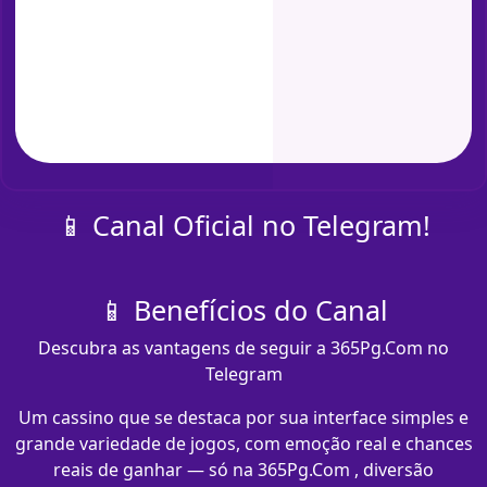
📱 Canal Oficial no Telegram!
📱 Benefícios do Canal
Descubra as vantagens de seguir a 365Pg.Com no
Telegram
Um cassino que se destaca por sua interface simples e
grande variedade de jogos, com emoção real e chances
reais de ganhar — só na 365Pg.Com , diversão