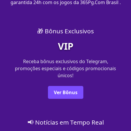
garantida 24h com os jogos da 365Pg.Com Brasil .
🎁 Bônus Exclusivos
VIP
Receba bônus exclusivos do Telegram,
promoções especiais e códigos promocionais
únicos!
Ver Bônus
📢 Notícias em Tempo Real