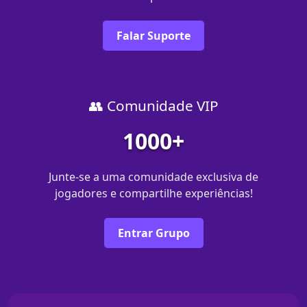
Falar Suporte
👥 Comunidade VIP
1000+
Junte-se a uma comunidade exclusiva de
jogadores e compartilhe experiências!
Entrar Grupo