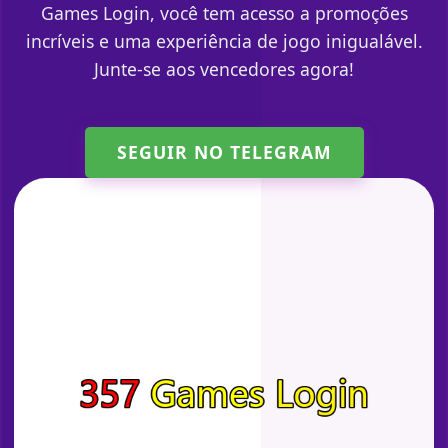
Games Login, você tem acesso a promoções
incríveis e uma experiência de jogo inigualável.
Junte-se aos vencedores agora!
SEGUIR NO TELEGRAM