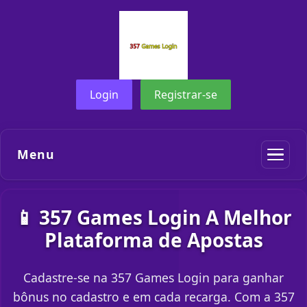
Login
Registrar-se
Menu
📱 357 Games Login A Melhor
Plataforma de Apostas
Cadastre-se na 357 Games Login para ganhar
bônus no cadastro e em cada recarga. Com a 357