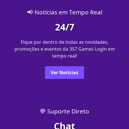
📢 Notícias em Tempo Real
24/7
Fique por dentro de todas as novidades,
promoções e eventos da 357 Games Login em
tempo real!
Ver Notícias
💬 Suporte Direto
Chat