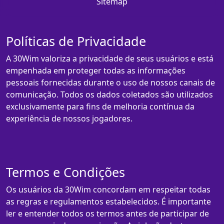
Sitemap
Políticas de Privacidade
A 30Wim valoriza a privacidade de seus usuários e está
empenhada em proteger todas as informações
pessoais fornecidas durante o uso de nossos canais de
comunicação. Todos os dados coletados são utilizados
exclusivamente para fins de melhoria contínua da
experiência de nossos jogadores.
Termos e Condições
Os usuários da 30Wim concordam em respeitar todas
as regras e regulamentos estabelecidos. É importante
ler e entender todos os termos antes de participar de