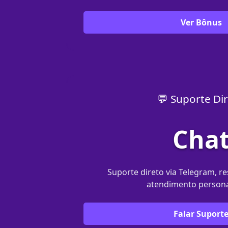
Ver Bônus
💬 Suporte Di
Cha
Suporte direto via Telegram, r
atendimento persona
Falar Suport