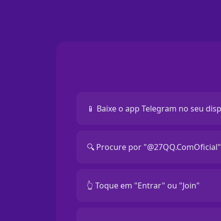
📱 Baixe o app Telegram no seu disp
🔍 Procure por "@27QQ.ComOficial"
👆 Toque em "Entrar" ou "Join"