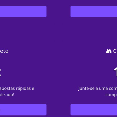
reto
👥 
t
espostas rápidas e
Junte-se a uma com
lizado!
compa
e