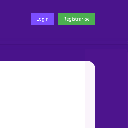
Login
Registrar-se