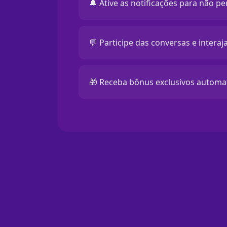
🔔 Ative as notificações para não p
💬 Participe das conversas e interaj
🎁 Receba bônus exclusivos autom