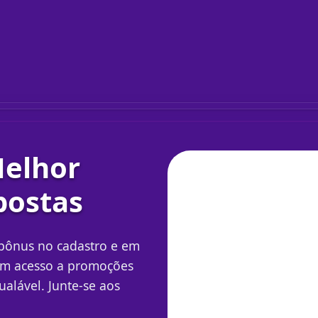
Melhor
postas
bônus no cadastro e em
em acesso a promoções
ualável. Junte-se aos