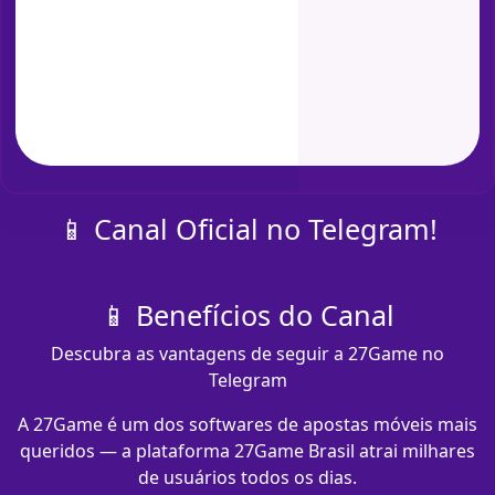
📱 Canal Oficial no Telegram!
📱 Benefícios do Canal
Descubra as vantagens de seguir a 27Game no
Telegram
A 27Game é um dos softwares de apostas móveis mais
queridos — a plataforma 27Game Brasil atrai milhares
de usuários todos os dias.