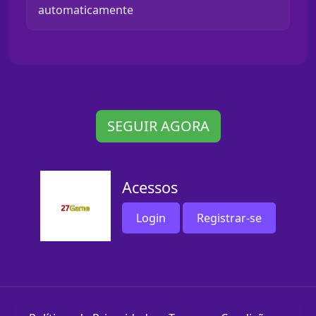
automaticamente
SEGUIR AGORA
Acessos
Login
Registrar-se