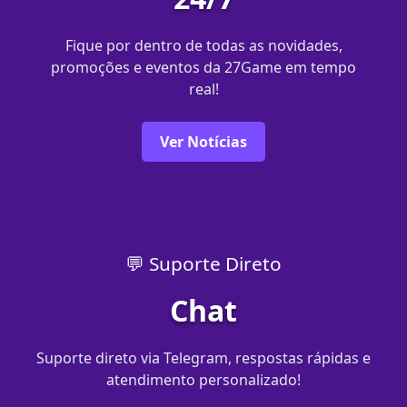
Fique por dentro de todas as novidades,
promoções e eventos da 27Game em tempo
real!
Ver Notícias
💬 Suporte Direto
Chat
Suporte direto via Telegram, respostas rápidas e
atendimento personalizado!