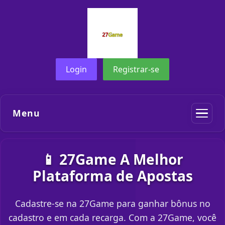
Login
Registrar-se
Menu
📱 27Game A Melhor
Plataforma de Apostas
Cadastre-se na 27Game para ganhar bônus no
cadastro e em cada recarga. Com a 27Game, você