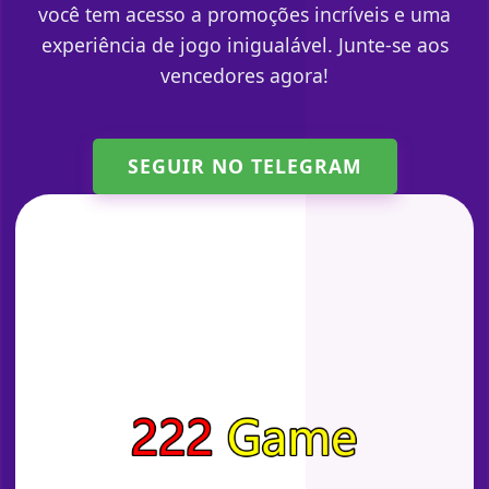
você tem acesso a promoções incríveis e uma
experiência de jogo inigualável. Junte-se aos
vencedores agora!
SEGUIR NO TELEGRAM