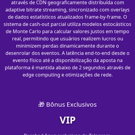
através de CDN geograficamente distribuída com
adaptive bitrate streaming, sincronizado com overlays
de dados estatísticos atualizados frame-by-frame. O
sistema de cash-out parcial utiliza modelos estocásticos
de Monte Carlo para calcular valores justos em tempo
real, permitindo que usuários realizem lucros ou
minimizem perdas dinamicamente durante o
desenrolar dos eventos. A latência end-to-end desde o
evento físico até a disponibilização da aposta na
plataforma é mantida abaixo de 2 segundos através de
edge computing e otimizações de rede.
🎁 Bônus Exclusivos
VIP