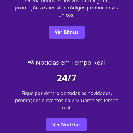
Receba bônus exclusivos do Telegram,
promoções especiais e códigos promocionais
únicos!
Ver Bônus
📢 Notícias em Tempo Real
24/7
Fique por dentro de todas as novidades,
promoções e eventos da 222 Game em tempo
real!
Ver Notícias