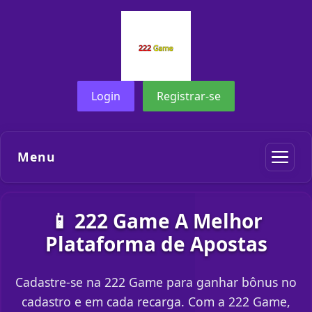
Login
Registrar-se
Menu
📱 222 Game A Melhor
Plataforma de Apostas
Cadastre-se na 222 Game para ganhar bônus no
cadastro e em cada recarga. Com a 222 Game,