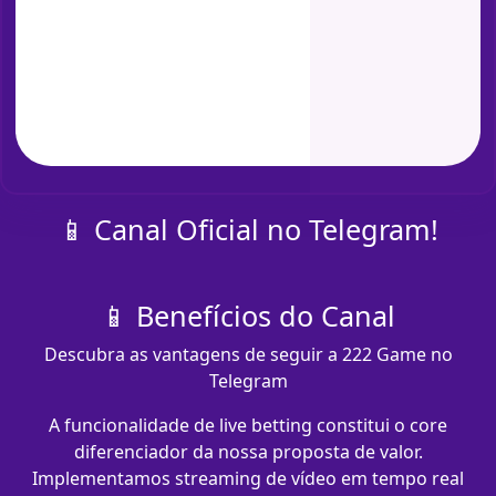
📱 Canal Oficial no Telegram!
📱 Benefícios do Canal
Descubra as vantagens de seguir a 222 Game no
Telegram
A funcionalidade de live betting constitui o core
diferenciador da nossa proposta de valor.
Implementamos streaming de vídeo em tempo real