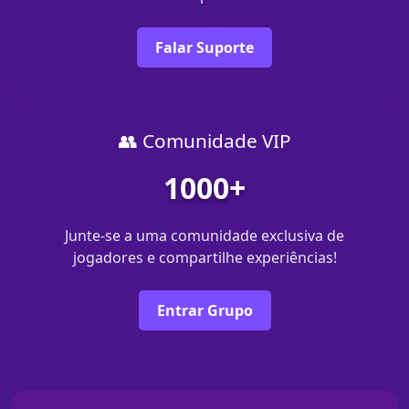
Falar Suporte
👥 Comunidade VIP
1000+
Junte-se a uma comunidade exclusiva de
jogadores e compartilhe experiências!
Entrar Grupo