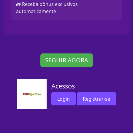
🎁 Receba bônus exclusivos
automaticamente
SEGUIR AGORA
Acessos
Login
Registrar-se