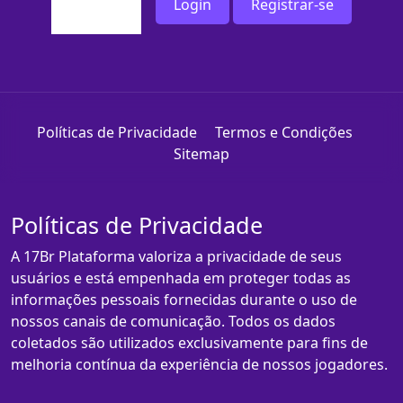
Login
Registrar-se
Políticas de Privacidade
Termos e Condições
Sitemap
Políticas de Privacidade
A 17Br Plataforma valoriza a privacidade de seus
usuários e está empenhada em proteger todas as
informações pessoais fornecidas durante o uso de
nossos canais de comunicação. Todos os dados
coletados são utilizados exclusivamente para fins de
melhoria contínua da experiência de nossos jogadores.