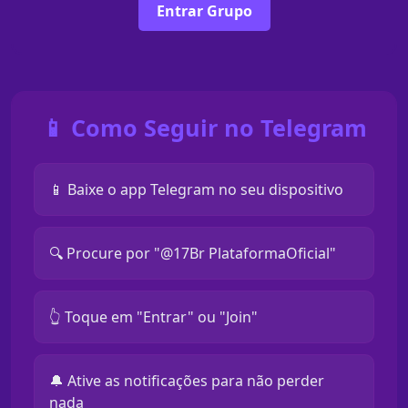
Entrar Grupo
📱 Como Seguir no Telegram
📱 Baixe o app Telegram no seu dispositivo
🔍 Procure por "@17Br PlataformaOficial"
👆 Toque em "Entrar" ou "Join"
🔔 Ative as notificações para não perder
nada