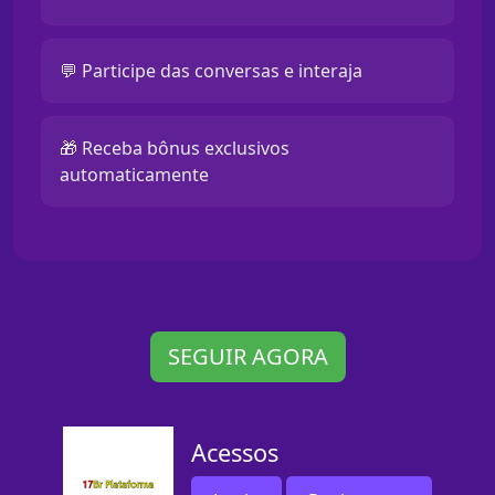
💬 Participe das conversas e interaja
🎁 Receba bônus exclusivos
automaticamente
SEGUIR AGORA
Acessos