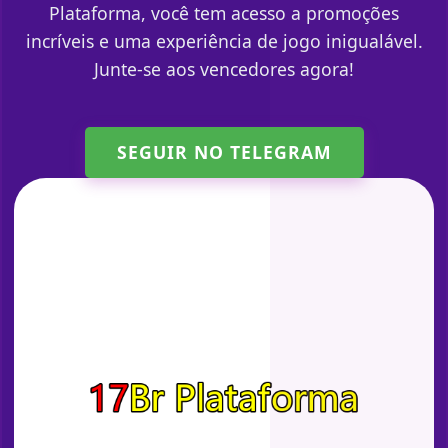
Plataforma, você tem acesso a promoções
incríveis e uma experiência de jogo inigualável.
Junte-se aos vencedores agora!
SEGUIR NO TELEGRAM