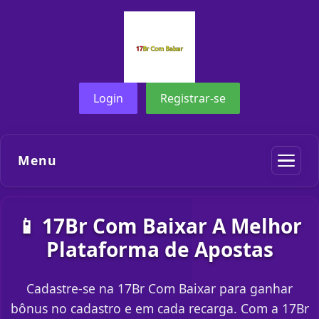
Login
Registrar-se
Menu
📱 17Br Com Baixar A Melhor
Plataforma de Apostas
Cadastre-se na 17Br Com Baixar para ganhar
bônus no cadastro e em cada recarga. Com a 17Br