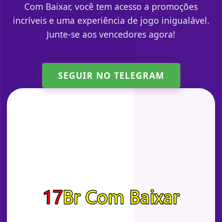
Com Baixar, você tem acesso a promoções
incríveis e uma experiência de jogo inigualável.
Junte-se aos vencedores agora!
SEGUIR NO TELEGRAM