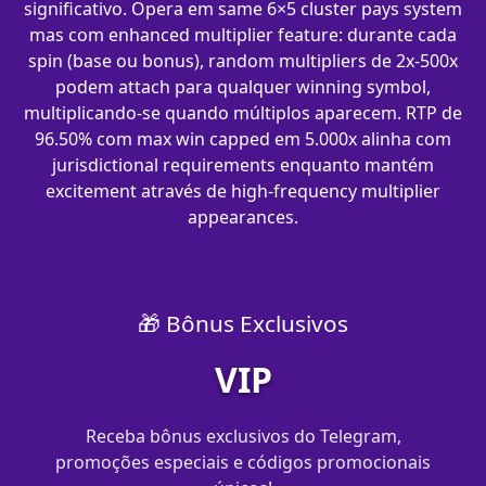
significativo. Opera em same 6×5 cluster pays system
mas com enhanced multiplier feature: durante cada
spin (base ou bonus), random multipliers de 2x-500x
podem attach para qualquer winning symbol,
multiplicando-se quando múltiplos aparecem. RTP de
96.50% com max win capped em 5.000x alinha com
jurisdictional requirements enquanto mantém
excitement através de high-frequency multiplier
appearances.
🎁 Bônus Exclusivos
VIP
Receba bônus exclusivos do Telegram,
promoções especiais e códigos promocionais