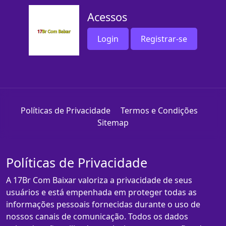
Acessos
Login
Registrar-se
Políticas de Privacidade
Termos e Condições
Sitemap
Políticas de Privacidade
A 17Br Com Baixar valoriza a privacidade de seus
usuários e está empenhada em proteger todas as
informações pessoais fornecidas durante o uso de
nossos canais de comunicação. Todos os dados