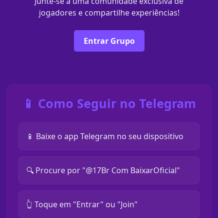
Junte-se a uma comunidade exclusiva de
jogadores e compartilhe experiências!
Entrar Grupo
📱 Como Seguir no Telegram
📱 Baixe o app Telegram no seu dispositivo
🔍 Procure por "@17Br Com BaixarOficial"
👆 Toque em "Entrar" ou "Join"