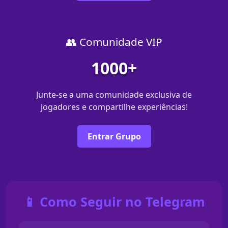
👥 Comunidade VIP
1000+
Junte-se a uma comunidade exclusiva de
jogadores e compartilhe experiências!
Entrar Grupo
📱 Como Seguir no Telegram