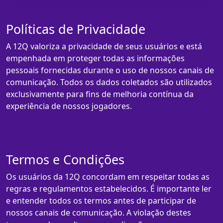
Políticas de Privacidade
A 12Q valoriza a privacidade de seus usuários e está
empenhada em proteger todas as informações
pessoais fornecidas durante o uso de nossos canais de
comunicação. Todos os dados coletados são utilizados
exclusivamente para fins de melhoria contínua da
experiência de nossos jogadores.
Termos e Condições
Os usuários da 12Q concordam em respeitar todas as
regras e regulamentos estabelecidos. É importante ler
e entender todos os termos antes de participar de
nossos canais de comunicação. A violação destes