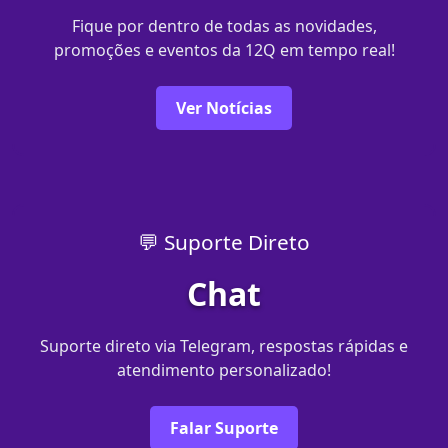
Fique por dentro de todas as novidades,
promoções e eventos da 12Q em tempo real!
Ver Notícias
💬 Suporte Direto
Chat
Suporte direto via Telegram, respostas rápidas e
atendimento personalizado!
Falar Suporte