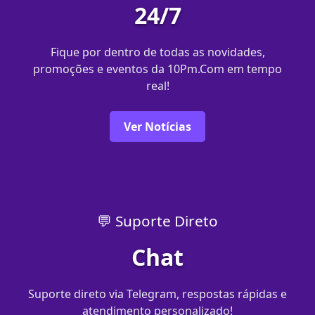
24/7
Fique por dentro de todas as novidades,
promoções e eventos da 10Pm.Com em tempo
real!
Ver Notícias
💬 Suporte Direto
Chat
Suporte direto via Telegram, respostas rápidas e
atendimento personalizado!