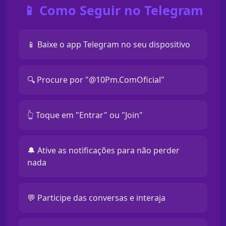
📱 Como Seguir no Telegram
📱 Baixe o app Telegram no seu dispositivo
🔍 Procure por "@10Pm.ComOficial"
👆 Toque em "Entrar" ou "Join"
🔔 Ative as notificações para não perder
nada
💬 Participe das conversas e interaja