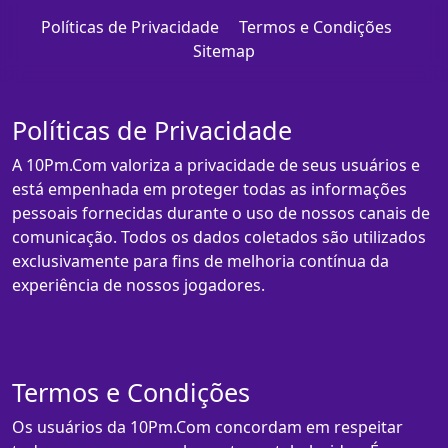
Políticas de Privacidade
Termos e Condições
Sitemap
Políticas de Privacidade
A 10Pm.Com valoriza a privacidade de seus usuários e
está empenhada em proteger todas as informações
pessoais fornecidas durante o uso de nossos canais de
comunicação. Todos os dados coletados são utilizados
exclusivamente para fins de melhoria contínua da
experiência de nossos jogadores.
Termos e Condições
Os usuários da 10Pm.Com concordam em respeitar