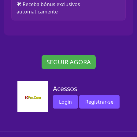
🎁 Receba bônus exclusivos
automaticamente
SEGUIR AGORA
Acessos
Login
Registrar-se