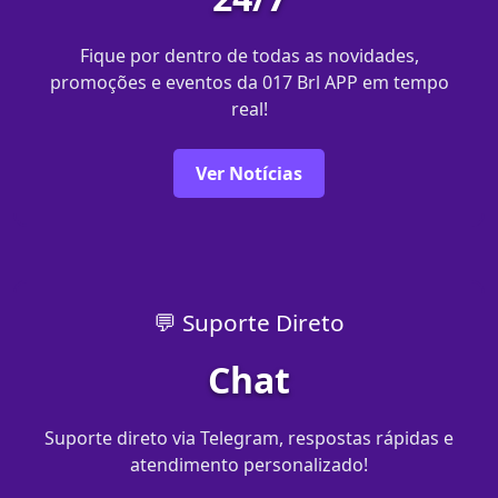
Fique por dentro de todas as novidades,
promoções e eventos da 017 Brl APP em tempo
real!
Ver Notícias
💬 Suporte Direto
Chat
Suporte direto via Telegram, respostas rápidas e
atendimento personalizado!