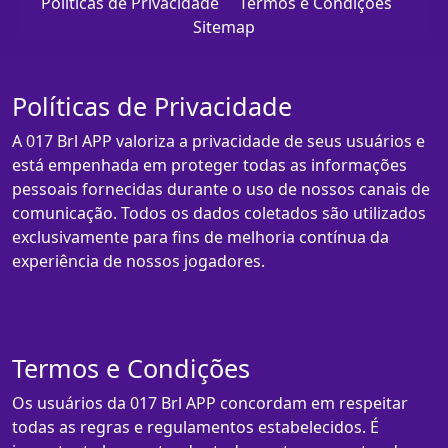
Políticas de Privacidade
Termos e Condições
Sitemap
Políticas de Privacidade
A 017 Brl APP valoriza a privacidade de seus usuários e
está empenhada em proteger todas as informações
pessoais fornecidas durante o uso de nossos canais de
comunicação. Todos os dados coletados são utilizados
exclusivamente para fins de melhoria contínua da
experiência de nossos jogadores.
Termos e Condições
Os usuários da 017 Brl APP concordam em respeitar
todas as regras e regulamentos estabelecidos. É